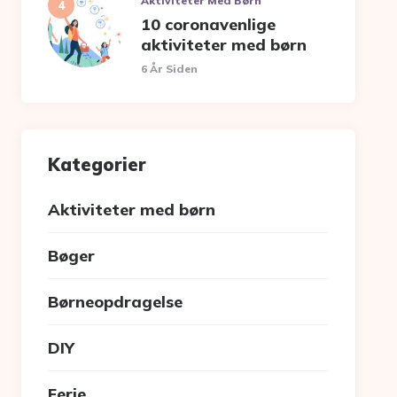
Aktiviteter Med Børn
10 coronavenlige
aktiviteter med børn
6 År Siden
Kategorier
Aktiviteter med børn
Bøger
Børneopdragelse
DIY
Ferie