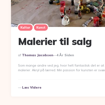
Kultur
Kunst
Malerier til salg
Udgivet
Af
Thomas Jacobsen
4 År Siden
Af
Som mange andre ved jeg, hvor helt fantastisk det er at u
malerier. Akryl på lærred. Min passion for kunsten er svæ
Læs Videre