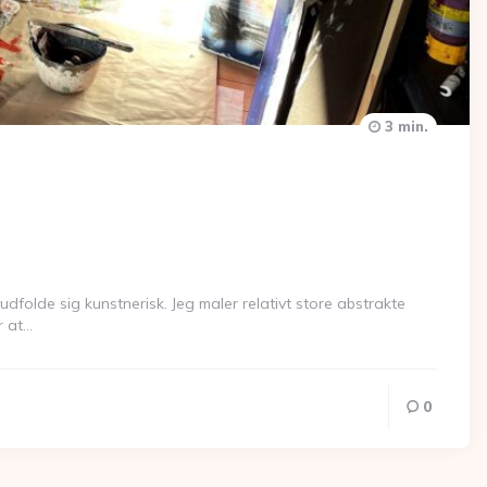
3 min.
dfolde sig kunstnerisk. Jeg maler relativt store abstrakte
r at…
0