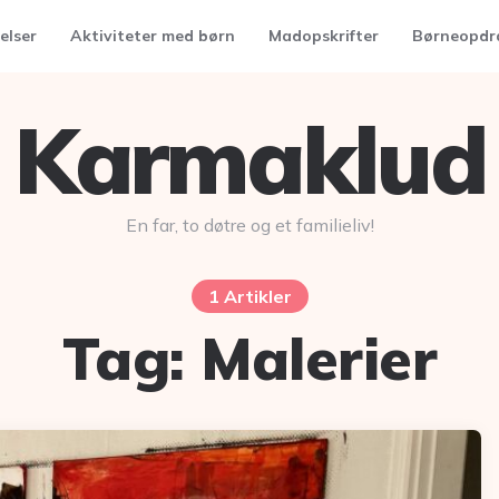
elser
Aktiviteter med børn
Madopskrifter
Børneopdr
Karmaklud
En far, to døtre og et familieliv!
1 Artikler
Tag:
Malerier