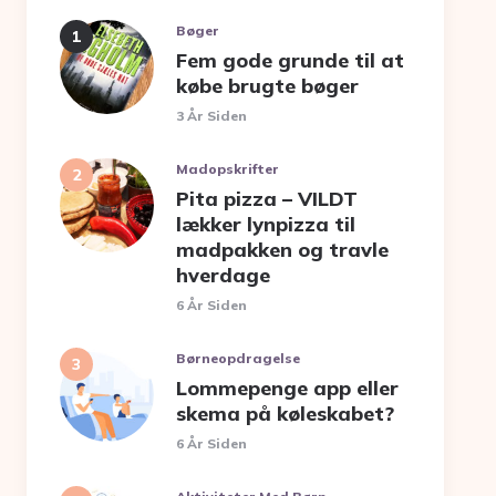
Bøger
Fem gode grunde til at
købe brugte bøger
3 År Siden
Madopskrifter
Pita pizza – VILDT
lækker lynpizza til
madpakken og travle
hverdage
6 År Siden
Børneopdragelse
Lommepenge app eller
skema på køleskabet?
6 År Siden