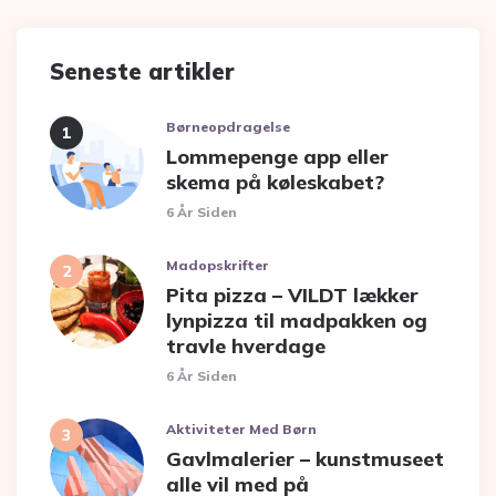
Seneste artikler
Børneopdragelse
Lommepenge app eller
skema på køleskabet?
6 År Siden
Madopskrifter
Pita pizza – VILDT lækker
lynpizza til madpakken og
travle hverdage
6 År Siden
Aktiviteter Med Børn
Gavlmalerier – kunstmuseet
alle vil med på