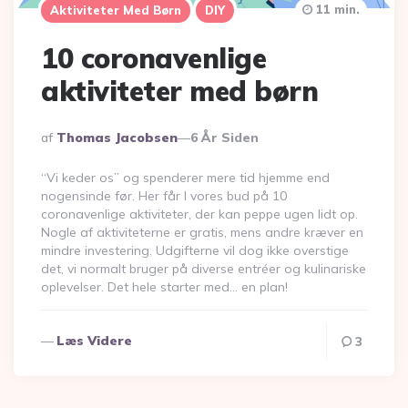
11 min.
Aktiviteter Med Børn
DIY
10 coronavenlige
aktiviteter med børn
Udgivet
Af
Thomas Jacobsen
6 År Siden
Af
“Vi keder os” og spenderer mere tid hjemme end
nogensinde før. Her får I vores bud på 10
coronavenlige aktiviteter, der kan peppe ugen lidt op.
Nogle af aktiviteterne er gratis, mens andre kræver en
mindre investering. Udgifterne vil dog ikke overstige
det, vi normalt bruger på diverse entréer og kulinariske
oplevelser. Det hele starter med… en plan!
Læs Videre
3